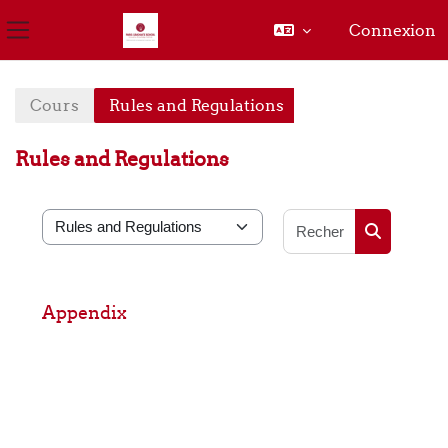
Connexion
Panneau latéral
Passer au contenu principal
Cours
Rules and Regulations
Rules and Regulations
Rechercher
Catégories de cours
Rechercher
Appendix